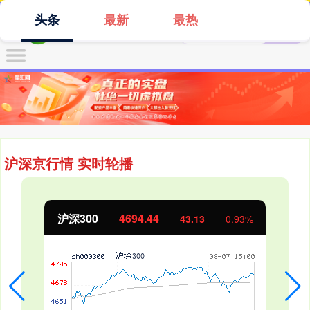
头条
最新
最热
沪深京行情 实时轮播
沪深300
4694.44
43.13
0.93%