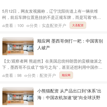
5月12日，网友发视频称，辽宁沈阳街道上有一辆依维
柯，前后车牌位置悬挂的不是正规车牌，而是写着“秩序
管理”四个字的牌子。 视频里，这辆车的引擎、车身和后
查看：
100
分类：
实盘配资开户
大圣配资
门处，均....
顺应网 墨西哥倒打一耙：中国害别
人破产
【文/观察者网 熊超然】在美国总统特朗普的蛮横做派之
下，墨西哥不仅成了“惊弓之鸟”，甚至还想利用中国作
为“投名状”。对此，中方已明确发出反制警告，但墨方仍
查看：
98
分类：
配资开户
顺应网
旧在嘴....
小熊猫配资 从产品出口到“体系”出
海：中国农机加速“驶”向全球沃野