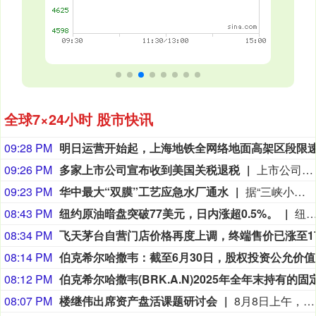
全球7×24小时 股市快讯
09:28 PM
09:26 PM
多家上市公司宣布收到美国关税退税
上市公司公告显示，自7月以来，多家公司宣布已经收到美国关税退税。根据美国最高法院今年2月裁定，《国际紧急经济权力法》不授权总统征收大规模关税。美国国际贸易法院随后下令海关办理相关退款。海关与边境保护局4月20日启动第一阶段退款工作，首批退款于5月11日前后发放。美国海关与边境保护局官员本月4日披露的信息显示，截至7月底，该部门已处理完毕约1000亿美元关税的退款流程并把相关信息提供给财政部用于付款。（中新社）
09:23 PM
华中最大“双膜”工艺应急水厂通水
据“三峡小微”公众号消息，8月8日，由三峡集团所属长江环保集团、武汉市水务集团等共同投资建设的华中地区规模最大的“双膜”工艺应急水厂——武汉梁子湖应急水厂并网通水，标志着武汉市江南区域正式构建起“一江一湖”双水源互为备援、灵活调度的供水新格局，为片区660万市民用水安全提供坚实保障。
08:43 PM
纽约原油暗盘突破77美元，日内涨超0.5%。
纽约原油暗盘突破77美元，日内涨超0.
08:34 PM
08:14 PM
伯克希尔
08:12 PM
08:07 PM
楼继伟出席资产盘活课题研讨会
8月8日上午，全球财富管理论坛在京召开“地方国有存量资产盘活进展、难点与策略”课题研讨会，楼继伟出席会议并做总结发言。楼继伟在发言中表示，盘活国有资产既是近期的当务之急，也是一项长期性的战略任务。当前我国GDP平减指数阶段性承压走低，财政维持紧平衡格局的压力持续攀升；我国税收结构以间接税为主体，税收收入增速显著弱于名义GDP增速，财政内生增收动能受限。叠加土地财政收入大幅收缩，地方隐性债务化解、长期限国债常态化发行带来的利息支出刚性上涨，收支两端压力持续凸显。综合多重现实约束来看，国有存量资产盘活并非短期应急手段，而是一项需要常态化、长效化推进的重点工作。（全球财富管理论坛）