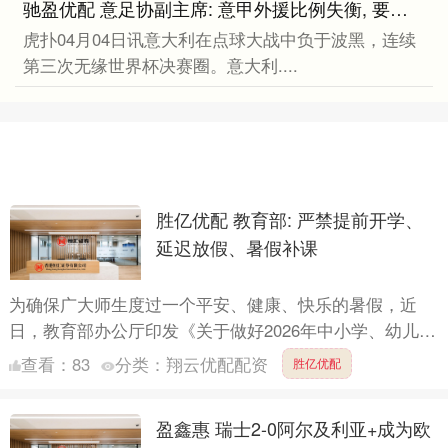
驰盈优配 意足协副主席: 意甲外援比例失衡, 要奖励用本土球员的球队
虎扑04月04日讯意大利在点球大战中负于波黑，连续
第三次无缘世界杯决赛圈。意大利....
胜亿优配 教育部: 严禁提前开学、
延迟放假、暑假补课
为确保广大师生度过一个平安、健康、快乐的暑假，近
日，教育部办公厅印发《关于做好2026年中小学、幼儿园
暑期安全工作的通知》进行部署。 《通知》要求，各地
查看：
83
分类：
翔云优配配资
胜亿优配
各校要严....
盈鑫惠 瑞士2-0阿尔及利亚+成为欧