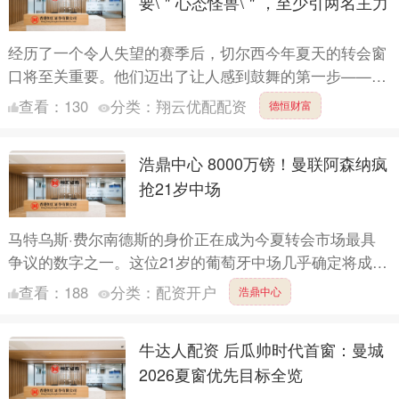
要\＂心态怪兽\＂，至少引两名主力
经历了一个令人失望的赛季后，切尔西今年夏天的转会窗
口将至关重要。他们迈出了让人感到鼓舞的第一步——任
命哈维·阿隆索出任主帅。不过，球队阵容还有很多工作
查看：
130
分类：
翔云优配配资
德恒财富
要做，既要....
浩鼎中心 8000万镑！曼联阿森纳疯
抢21岁中场
马特乌斯·费尔南德斯的身价正在成为今夏转会市场最具
争议的数字之一。这位21岁的葡萄牙中场几乎确定将成为
西汉姆联今夏最值钱的出售资产，但铁锤帮并不打算以低
查看：
188
分类：
配资开户
浩鼎中心
廉的价格....
牛达人配资 后瓜帅时代首窗：曼城
2026夏窗优先目标全览