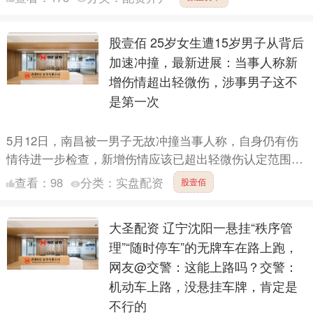
江....
股壹佰 25岁女生遭15岁男子从背后
加速冲撞，最新进展：当事人称新
增伤情超出轻微伤，涉事男子这不
是第一次
5月12日，南昌被一男子无故冲撞当事人称，自身仍有伤
情待进一步检查，新增伤情应该已超出轻微伤认定范围，
将前往派出所配合处理。并表示，对方家属提出赔偿协
查看：
98
分类：
实盘配资
股壹佰
商，其拒绝....
大圣配资 辽宁沈阳一悬挂“秩序管
理”“随时停车”的无牌车在路上跑，
网友@交警：这能上路吗？交警：
机动车上路，没悬挂车牌，肯定是
不行的