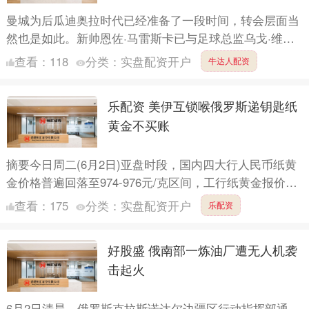
曼城为后瓜迪奥拉时代已经准备了一段时间，转会层面当
然也是如此。新帅恩佐·马雷斯卡已与足球总监乌戈·维亚
纳就目标人选进行了接触，而马雷斯卡与瓜迪奥拉之间也
查看：
118
分类：
实盘配资开户
牛达人配资
就目前球....
乐配资 美伊互锁喉俄罗斯递钥匙纸
黄金不买账
摘要今日周二(6月2日)亚盘时段，国内四大行人民币纸黄
金价格普遍回落至974-976元/克区间，工行纸黄金报价
975.91元/克，较前一交易日下跌10.83元，....
查看：
175
分类：
实盘配资开户
乐配资
好股盛 俄南部一炼油厂遭无人机袭
击起火
6月2日清晨，俄罗斯克拉斯诺达尔边疆区行动指挥部通