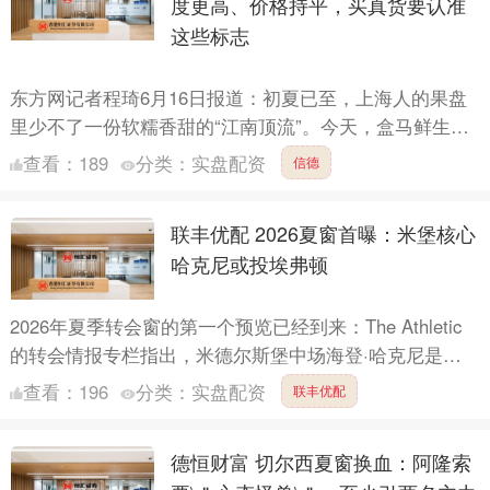
度更高、价格持平，买真货要认准
这些标志
东方网记者程琦6月16日报道：初夏已至，上海人的果盘
里少不了一份软糯香甜的“江南顶流”。今天，盒马鲜生联
合无锡阳山镇政府在沪宣布，2026年阳山水蜜桃正式上
查看：
189
分类：
实盘配资
信德
市。....
联丰优配 2026夏窗首曝：米堡核心
哈克尼或投埃弗顿
2026年夏季转会窗的第一个预览已经到来：The Athletic
的转会情报专栏指出，米德尔斯堡中场海登·哈克尼是今
夏值得关注的球员之一。这位23岁的球员刚被评....
查看：
196
分类：
实盘配资
联丰优配
德恒财富 切尔西夏窗换血：阿隆索