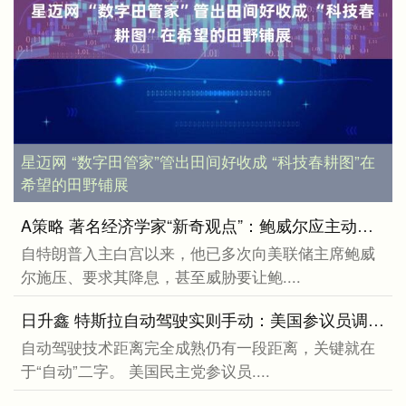
星迈网 “数字田管家”管出田间好收成 “科技春耕图”在
希望的田野铺展
A策略 著名经济学家“新奇观点”：鲍威尔应主动请辞挽救美联储独立性！
自特朗普入主白宫以来，他已多次向美联储主席鲍威
尔施压、要求其降息，甚至威胁要让鲍....
日升鑫 特斯拉自动驾驶实则手动：美国参议员调查“揪出”远程操作员
自动驾驶技术距离完全成熟仍有一段距离，关键就在
于“自动”二字。 美国民主党参议员....