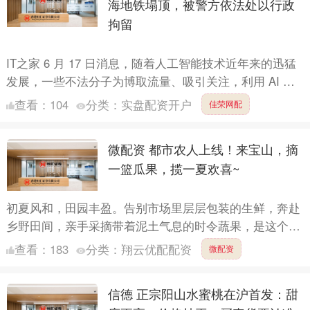
海地铁塌顶，被警方依法处以行政
拘留
IT之家 6 月 17 日消息，随着人工智能技术近年来的迅猛
发展，一些不法分子为博取流量、吸引关注，利用 AI 工
具编造虚假信息，严重破坏网络生态，扰乱社会秩序....
查看：
104
分类：
实盘配资开户
佳荣网配
微配资 都市农人上线！来宝山，摘
一篮瓜果，揽一夏欢喜~
初夏风和，田园丰盈。告别市场里层层包装的生鲜，奔赴
乡野田间，亲手采摘带着泥土气息的时令蔬果，是这个夏
天最治愈的小事。 在宝山区月浦镇，藏着这样的“宝藏”农
查看：
183
分类：
翔云优配配资
微配资
业合作....
信德 正宗阳山水蜜桃在沪首发：甜