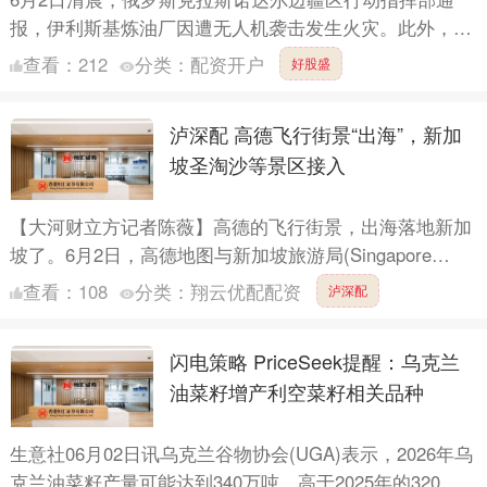
报，伊利斯基炼油厂因遭无人机袭击发生火灾。此外，无
人机碎片坠落在当地一栋公寓楼区域内。相关袭击未造成
查看：
212
分类：
配资开户
好股盛
人员伤亡。....
泸深配 高德飞行街景“出海”，新加
坡圣淘沙等景区接入
【大河财立方记者陈薇】高德的飞行街景，出海落地新加
坡了。6月2日，高德地图与新加坡旅游局(Singapore
Tourism Board)在北京签署战略合作备忘....
查看：
108
分类：
翔云优配配资
泸深配
闪电策略 PriceSeek提醒：乌克兰
油菜籽增产利空菜籽相关品种
生意社06月02日讯乌克兰谷物协会(UGA)表示，2026年乌
克兰油菜籽产量可能达到340万吨，高于2025年的320万