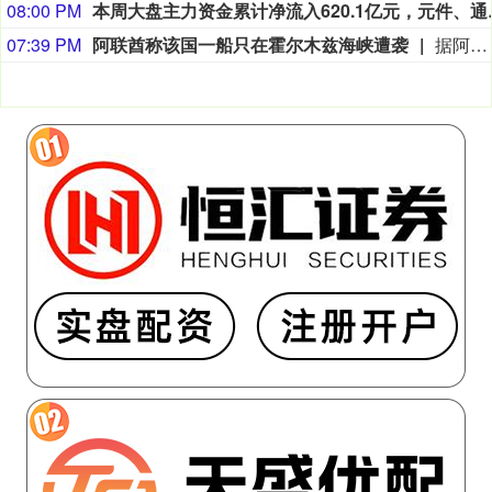
08:00 PM
本周大盘主力资金累计净流入
07:39 PM
阿联酋称该国一船只在霍尔木兹海峡遭袭
据阿联酋通讯社8月8日报道，阿布扎比国家石油公司证实，该公司一艘船只当天凌晨在通过霍尔木兹海峡时遭导弹袭击。阿布扎比国家石油公司说，袭击未造成人员受伤，目前局面可控。该公司并未提供遭袭船只具体类型、导弹来源以及船只受损情况等更多细节。（新华社）