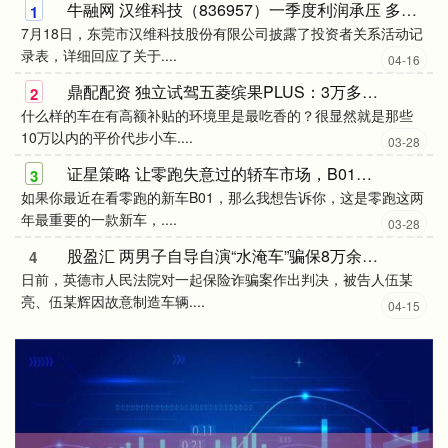
牛融网 汉维科技（836957）一季度利润承压 多措并举应对成本上涨与市场挑战
1
7月18日，东莞市汉维科技股份有限公司披露了投资者关系活动记
录表，详细回应了关于....
04-16
鼎配配资 独立试驾五菱缤果PLUS：3万多的工具车，但不是廉价“老头乐”_车身_补贴_台车
2
什么样的车在有高额补贴的环境里是最吃香的？很显然就是那些
10万以内的平价代步小车....
03-28
证星策略 让零跑失意过的轿车市场，B01能夺回来吗？_产品_销量_斯特兰蒂斯
3
如果你最近在看零跑的新车B01，那么我想告诉你，这是零跑这两
年最重要的一款新车，....
03-28
股盈汇 两男子自导自演“水淹车”骗保8万余元，法院判了→
4
日前，英德市人民法院对一起保险诈骗案作出判决，被告人伍某
亮、伍某辉因故意制造车辆....
04-15