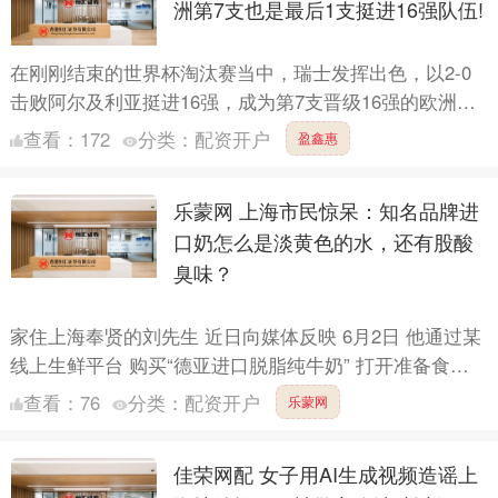
洲第7支也是最后1支挺进16强队伍!
在刚刚结束的世界杯淘汰赛当中，瑞士发挥出色，以2-0
击败阿尔及利亚挺进16强，成为第7支晋级16强的欧洲球
队，由于最后3场淘汰赛没有欧洲球队，因此瑞士也成为
查看：
172
分类：
配资开户
盈鑫惠
最后....
乐蒙网 上海市民惊呆：知名品牌进
口奶怎么是淡黄色的水，还有股酸
臭味？
家住上海奉贤的刘先生 近日向媒体反映 6月2日 他通过某
线上生鲜平台 购买“德亚进口脱脂纯牛奶” 打开准备食用
时却发现 原本应该是乳白色的牛奶 却变成了像水一样....
查看：
76
分类：
配资开户
乐蒙网
佳荣网配 女子用AI生成视频造谣上