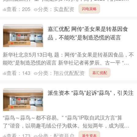
吨。 PriceSeek评析 菜籽粕，多....
查看：
205
分类：
实盘配资
闪电策略
嘉汇优配 网传“圣女果是转基因食
品，不能吃”是制造恐慌的谣言
新华社北京5月13日电 题：网传“圣女果是转基因食品，不
能吃”是制造恐慌的谣言 新华社记者蒋梦辰、古一平 “圣
女果是转基因食品”“这么红肯定打了激素”……时下正....
查看：
143
分类：
翔云优配配资
嘉汇优配
派生资本 “蒜鸟”起诉“蒜鸟”，引关注
“蒜鸟～蒜鸟～都不容易。” “蒜鸟”IP取自武汉方言“算
了”谐音，以萌趣毛绒公仔为载体。短短两年，成为现象
级武汉本土文创符号。 长江日报消息，就在5月11日，
查看：
173
分类：
配资开户
派生资本